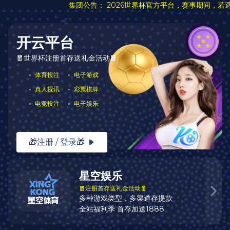
立即注册
华体会app
带您畅享全球体育
盛事
专业平台，数据精准，
高清直播
覆盖热门体育项
目。
聚焦足球、篮球、电竞等赛事，
每日内容实时更
新
。
极速访问
下载APP